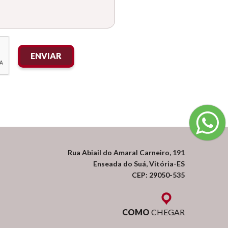
ENVIAR
Rua Abiail do Amaral Carneiro, 191
Enseada do Suá, Vitória-ES
CEP: 29050-535
COMO
CHEGAR