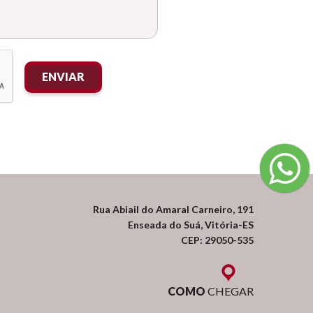
ENVIAR
Rua Abiail do Amaral Carneiro, 191
Enseada do Suá, Vitória-ES
CEP: 29050-535
COMO
CHEGAR